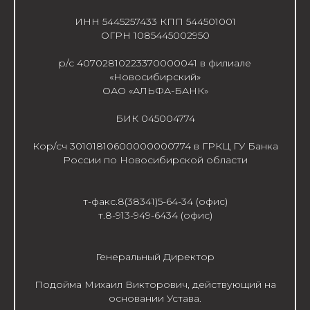
ИНН 5445257433 КПП 544501001
ОГРН 1085445002950
р/с 40702810223370000041 в филиале
«Новосибирский»
ОАО «АЛЬФА-БАНК»
БИК 045004774
Кор/сч 30101810600000000774 в ГРКЦ ГУ Банка
России по Новосибирской области
т-факс.8(38341)5-64-34 (офис)
т.8-913-949-6434 (офис)
Генеральный Директор
Подойма Михаил Викторович, действующий на
основании Устава.