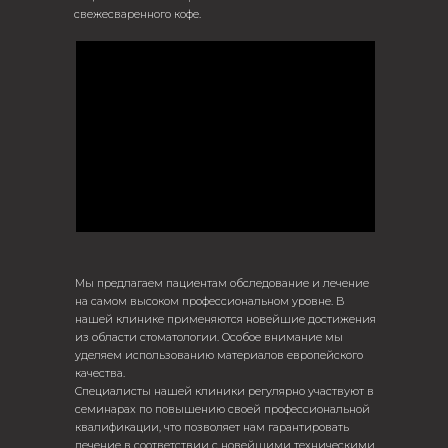
свежесваренного кофе.
Мы предлагаем пациентам обследование и лечение
на самом высоком профессиональном уровне. В
нашей клинике применяются новейшие достижения
из области стоматологии. Особое внимание мы
уделяем использованию материалов европейского
качества.
Специалисты нашей клиники регулярно участвуют в
семинарах по повышению своей профессиональной
квалификации, что позволяет нам гарантировать
лечение в соответствии с новейшими техническими